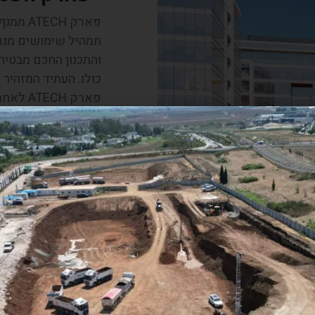
פארק H
תמהיל שימושים מגוו
והתכנון החכם מבטיחי
כולו. העתיד המזהיר
פארק ATECH לאחת מיזמויות הנדל"ן המשתלמות והאטרקטיביות ביותר של זמננו.
כחלק מהתוכנית לעיד
שיתמקמו בפרוייקט ל
הון מטעם המדינה. בנ
ויצואניות ליהנות ממיסוי 
לצפייה בסטטוס פרוי