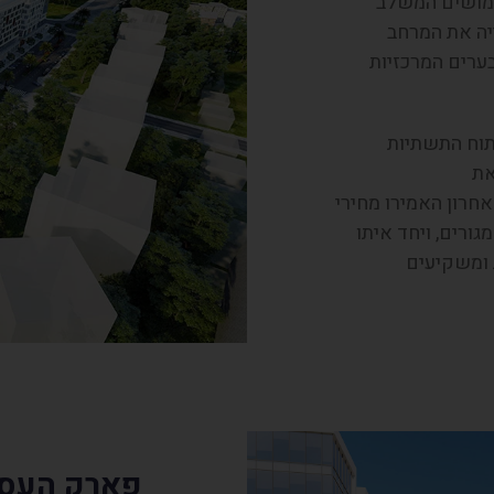
ימושים המשלב
יה את המרחב
ערים המרכזיות
תוח התשתיות
את
פארק עפולה
חרון האמירו מחירי
גורים, ויחד איתו
 ומשקיעים
פארק העס