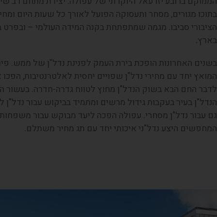
הממוקם ברובע יזרעאל היוקרתי של עפולה. יצירת מתחם רב ש
בתוכו מגורים, מסחר ותעסוקה הפועל לאורך כל שעות היום ומחי
הציבורי סביבו. מגמה שמתפתחת בקנה המידה העולמי – ובפרט ב
בארץ.
בשנים האחרונות הופכת בירת העמק לפנינת נדל"ן של ממש. פי
המואץ יחד עם מחירי נדל"ן שפויים יחסית לאלטרנטיבות, הפכו 
לדבר החם הבא בשוק הנדל"ן מחוץ לטווח גדרה-חדרה. בעשור הא
הנדל"ן בעיר בעקבות גידול מרשים ומתמיד בביקוש עבור נדל"ן למ
גם עבור נדל"ן מסחרי. עפולה הפכה ליעד מבוקש עבור משפחות
המחפשים היצע נדל"ני איכותי יחד עם תג מחיר משתלם.