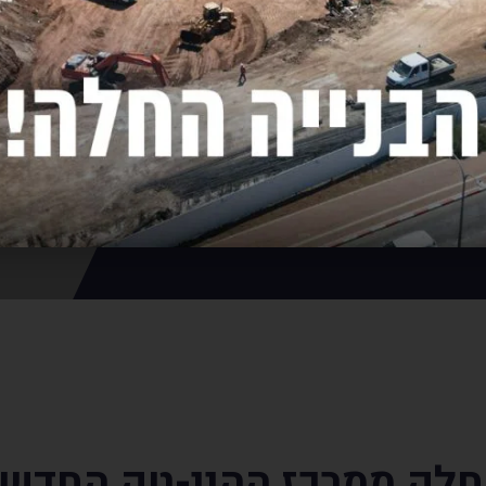
אנחנו מזמינים אתכם להצטרף להצלחה של פארק ATECH,
 נדל"ן חכמה.
 חלק ממרכז ההיי-טק החדש 