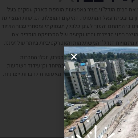
ATEC ממנף את הבום הנדל"ני בעיר באמצעות הוספת פארק עסקים בעל
ן ברובע יזרעאל המתפתח. המיקום המוצלח, הנגישות המצויינת
ם כי המתחם יהפוך לעוגן כלכלי, תעסוקתי ומסחרי עבור האזור
 הניצב בפני הדיירים והמשקיעים של הפרוייקט הופכים את
וד העסקים בצפון בכלל ובמתחם בפרט, יוכלו החברות
יהנות משיעורי ארנונה מופחתים במיוחד וכן עידוד השקעות
וסף, הגדרת האזור כאזור פיתוח א' מאפשרת לחברות ייצרניות
נמוך בשיעור של 7% בלבד.
יקט