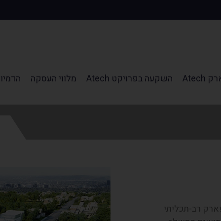
Atech
השקעה בפרויקט Atech
מלווי העסקה
הדמיו
וא פארק רב-תכליתי